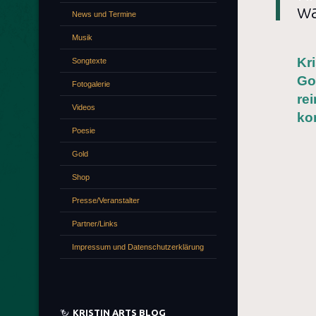
wa
News und Termine
Musik
Kr
Songtexte
Go
Fotogalerie
re
Videos
ko
Poesie
Gold
Shop
Presse/Veranstalter
Partner/Links
Impressum und Datenschutzerklärung
KRISTIN ARTS BLOG