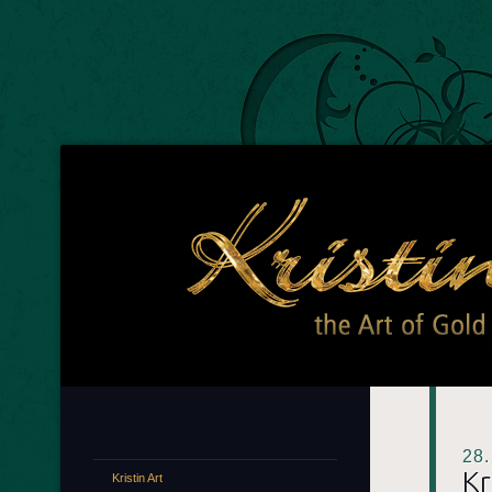
Kr
The A
28
Kr
Kristin Art