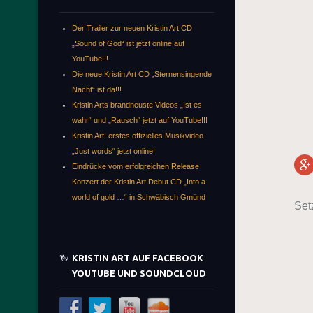
Der Trailer zur neuen Kristin Art CD
„Sound of God“ ist jetzt online auf
YouTube!!!
Die neue Kristin Art CD „Sternensingende
Nacht“ ist da!!!
Kristin Arts brandneuste Videos „Ist es
wahr“ und „Rausch“ jetzt auf YouTube!!!
Kristin Art: erstes offizielles Musikvideo
„Just words“ jetzt online!
Eindrücke vom erfolgreichen Release
Konzert der Kristin Art Debut CD „Into a
world of gold …“ in Schwäbisch Gmünd
Set
KRISTIN ART AUF FACEBOOK
YOUTUBE UND SOUNDCLOUD