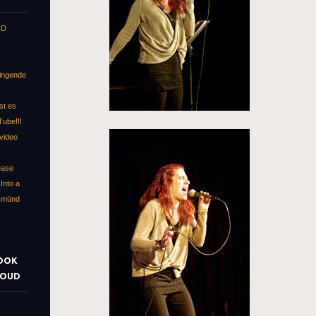
CD
singende
st es
Tube!!!
kvideo
ease
Into a
 Gmünd
BOOK
LOUD