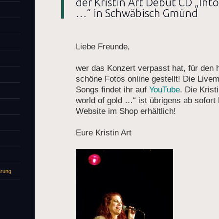
der Kristin Art Debut CD „Into
…“ in Schwäbisch Gmünd
Liebe Freunde,
wer das Konzert verpasst hat, für den h
schöne Fotos online gestellt! Die Livem
Songs findet ihr auf
YouTube
.
Die Krist
world of gold …“ ist übrigens ab sofort h
Website im Shop erhältlich!
Eure Kristin Art
ärung