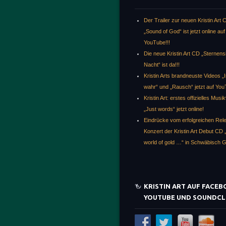
Der Trailer zur neuen Kristin Art 
„Sound of God“ ist jetzt online auf
YouTube!!!
Die neue Kristin Art CD „Sternen
Nacht“ ist da!!!
Kristin Arts brandneuste Videos „I
wahr“ und „Rausch“ jetzt auf You
Kristin Art: erstes offizielles Musi
„Just words“ jetzt online!
Eindrücke vom erfolgreichen Rel
Konzert der Kristin Art Debut CD „
world of gold …“ in Schwäbisch
KRISTIN ART AUF FACE
YOUTUBE UND SOUNDC