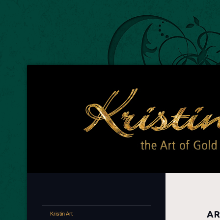
Kr
The A
AR
Kristin Art