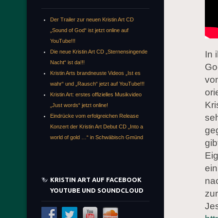
Der Trailer zur neuen Kristin Art CD
„Sound of God“ ist jetzt online auf
YouTube!!!
Die neue Kristin Art CD „Sternensingende
In 
Nacht“ ist da!!!
God
Kristin Arts brandneuste Videos „Ist es
von
wahr“ und „Rausch“ jetzt auf YouTube!!!
or
Kristin Art: erstes offizielles Musikvideo
Kr
„Just words“ jetzt online!
seh
Eindrücke vom erfolgreichen Release
Konzert der Kristin Art Debut CD „Into a
geg
world of gold …“ in Schwäbisch Gmünd
gib
Ei
ein
na
KRISTIN ART AUF FACEBOOK
YOUTUBE UND SOUNDCLOUD
zu
Jes