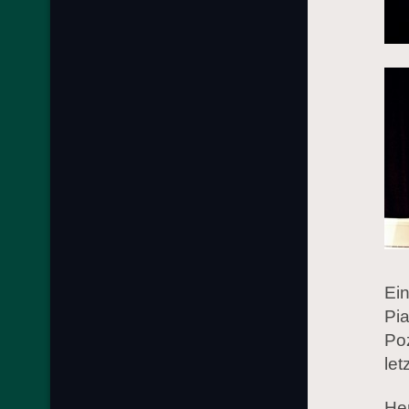
Ei
Pi
Po
let
Her