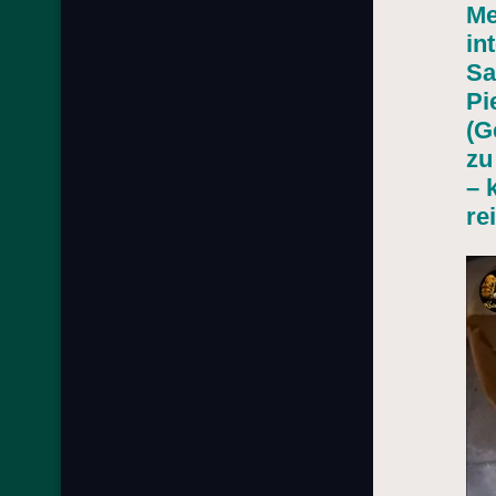
Me
in
Sa
Pi
(G
zu
– 
re