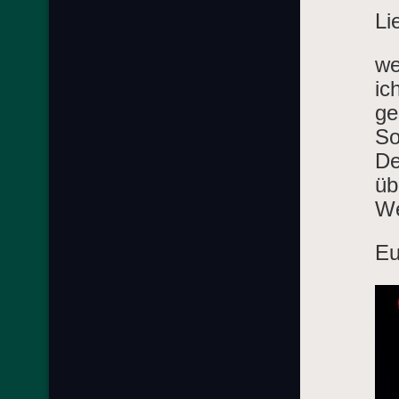
Li
we
ic
ge
So
De
üb
We
Eu