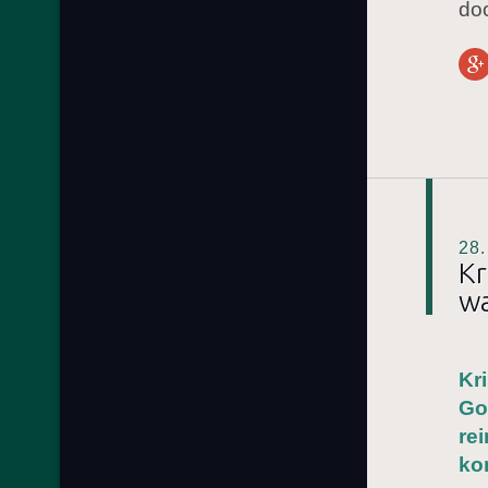
doo
28
Kr
wa
Kr
Go
re
ko