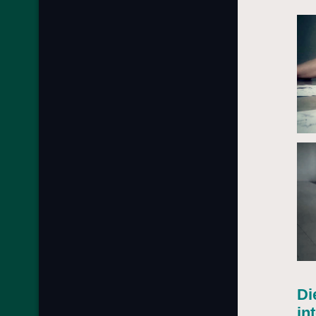
Di
in