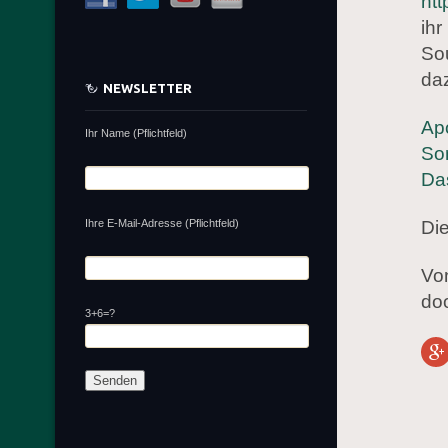
htt
ihr
Sou
daz
NEWSLETTER
Apo
Ihr Name (Pflichtfeld)
So
Das
Ihre E-Mail-Adresse (Pflichtfeld)
Die
Vo
doo
3+6=?