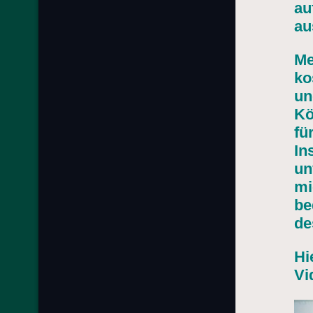
au
au
Me
ko
un
Kö
fü
In
un
mi
be
de
Hi
Vi