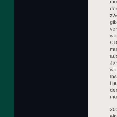
mus
de
zw
gib
ver
wie
CD 
mus
auc
Jah
wor
In
Her
dem
mus
201
ei