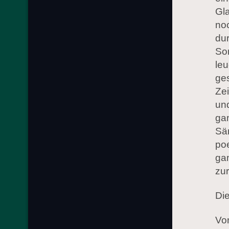
Gla
noc
dur
Son
leu
ges
Zei
und
ga
Sän
poe
ga
zu
Die
Vo