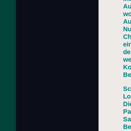
Au
wo
Au
Nu
Ch
ei
de
we
Ko
B
Sc
Lo
Di
Pa
Sa
Be