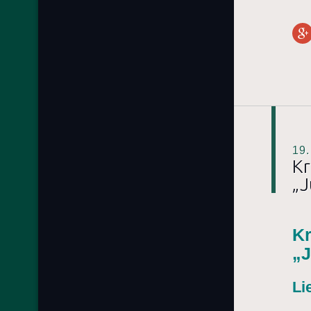
19
Kr
„J
Kr
„J
Li