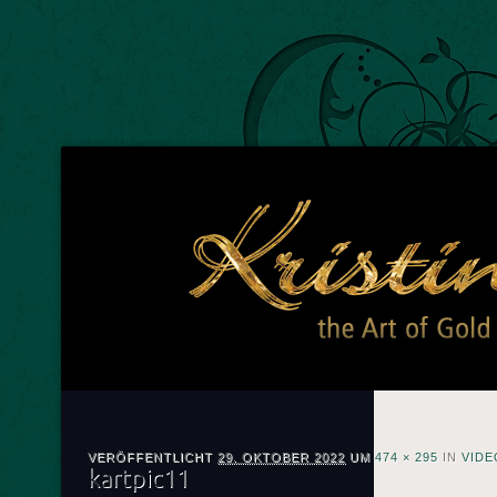
Kr
The A
VERÖFFENTLICHT
29. OKTOBER 2022
UM
474 × 295
IN
VIDE
kartpic11