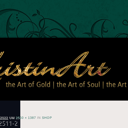
Kristin Art
The Art of Gold – The Art of Soul – The Art of Kristin
2022
UM
2560 × 1387
IN
SHOP
2511-2