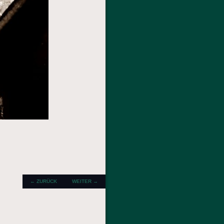
← ZURÜCK
WEITER →