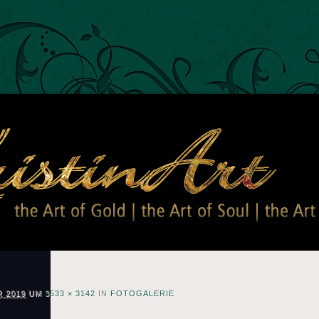
Kristin Art
The Art of Gold – The Art of Soul – The Art of Kristin
R 2019
UM
3533 × 3142
IN
FOTOGALERIE